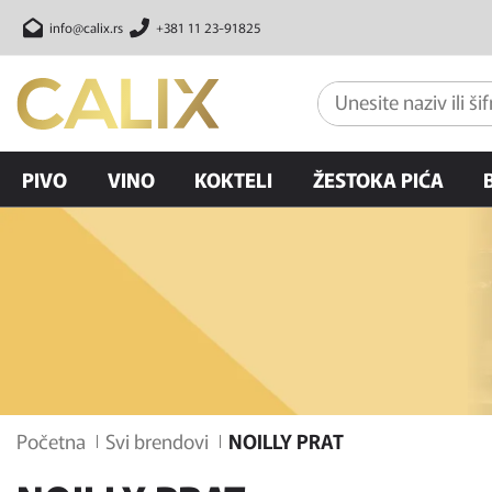
info@calix.rs
+381 11 23-91825
PIVO
VINO
KOKTELI
ŽESTOKA PIĆA
Početna
Svi brendovi
NOILLY PRAT