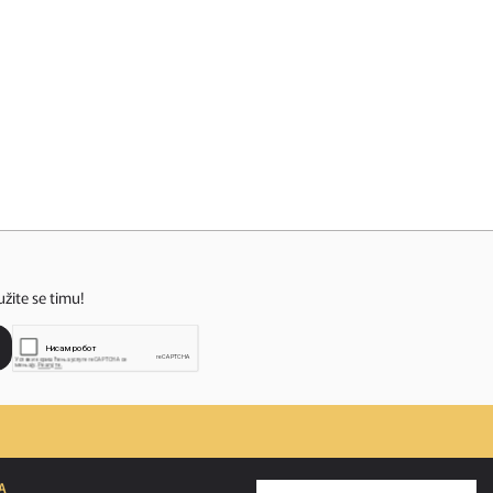
užite se timu!
A