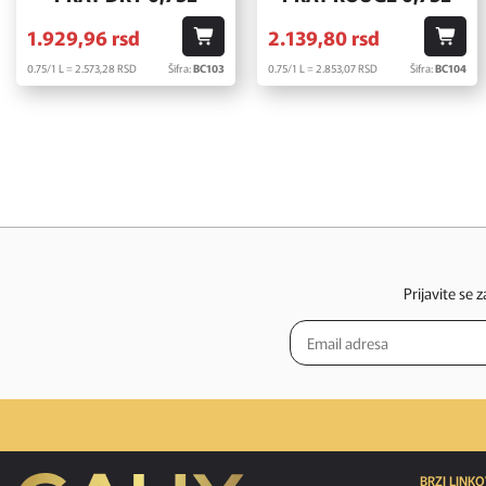
1.929,
96
rsd
2.139,
80
rsd
0.75/1 L = 2.573,
28
RSD
Šifra:
BC103
0.75/1 L = 2.853,
07
RSD
Šifra:
BC104
Prijavite se 
BRZI LINKO