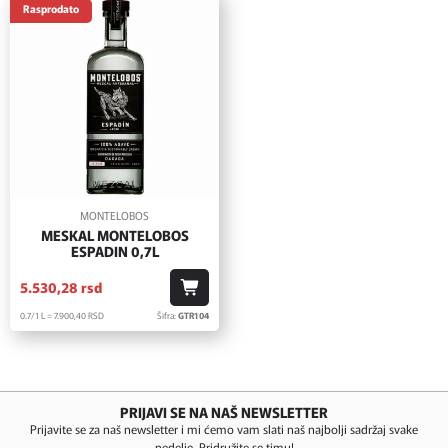
Rasprodato
MONTELOBOS
MESKAL MONTELOBOS
ESPADIN 0,7L
5.530,
28
rsd
0.7/1 L = 7.900,
40
RSD
Šifra:
GTR104
PRIJAVI SE NA NAŠ NEWSLETTER
Prijavite se za naš newsletter i mi ćemo vam slati naš najbolji sadržaj svake
nedelje. Pridružite se timu!