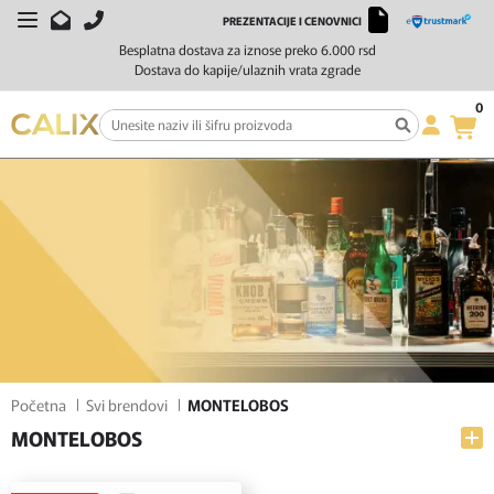
PREZENTACIJE I CENOVNICI
FILTERI
SORTIRAJ
Besplatna dostava za iznose preko 6.000 rsd
Dostava do kapije/ulaznih vrata zgrade
0
Početna
Svi brendovi
MONTELOBOS
MONTELOBOS