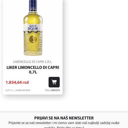
LIMONCELLO DI CAPRI S.R.L.
LIKER LIMONCELLO DI CAPRI
0,7L
1.854,
64
rsd
0.7/1 L = 2.649,
49
RSD
Šifra:
INV019
PRIJAVI SE NA NAŠ NEWSLETTER
Prijavite se za naš newsletter i mi ćemo vam slati naš najbolji sadržaj svake
nedelje. Pridružite se timu!