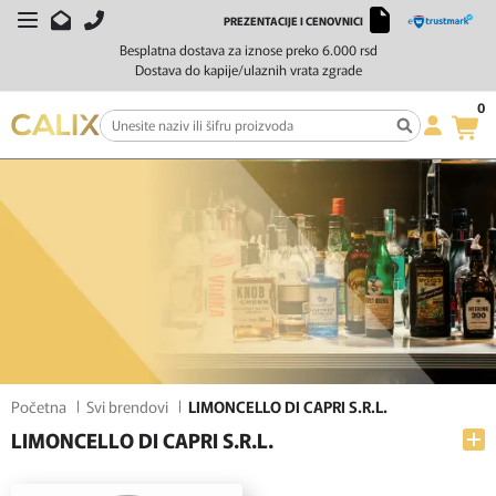
PREZENTACIJE I CENOVNICI
FILTERI
SORTIRAJ
Besplatna dostava za iznose preko 6.000 rsd
Dostava do kapije/ulaznih vrata zgrade
0
Početna
Svi brendovi
LIMONCELLO DI CAPRI S.R.L.
LIMONCELLO DI CAPRI S.R.L.