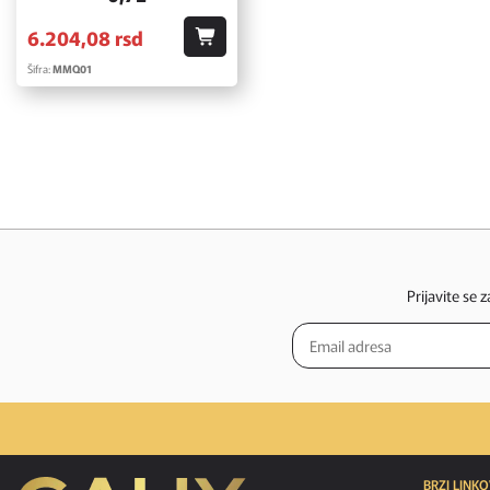
6.204,
08
rsd
Šifra:
MMQ01
Prijavite se 
BRZI LINKO