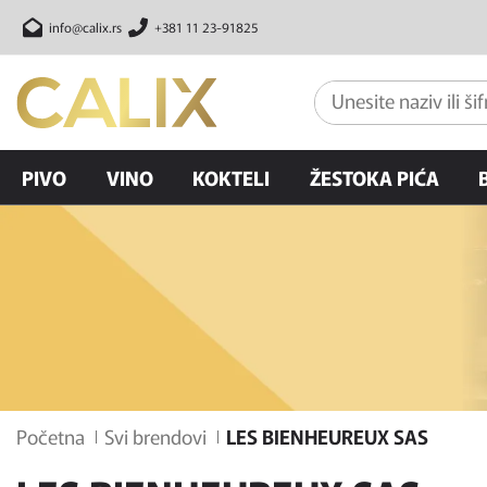
info@calix.rs
+381 11 23-91825
PIVO
VINO
KOKTELI
ŽESTOKA PIĆA
Početna
Svi brendovi
LES BIENHEUREUX SAS