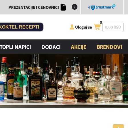
PREZENTACIJE I CENOVNICI
0
Uloguj se
0,
00
RSD
KOKTEL RECEPTI
TOPLI NAPICI
DODACI
AKCIJE
BRENDOVI