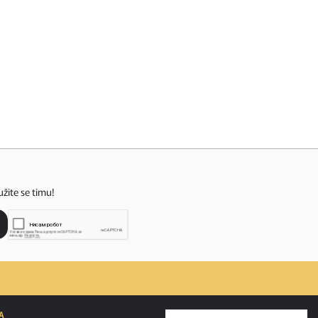
užite se timu!
A