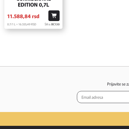
EDITION 0,7L
11.588,
84
rsd
0.7/1 L = 16.555,
49
RSD
Šifra:
BC130
Prijavite se 