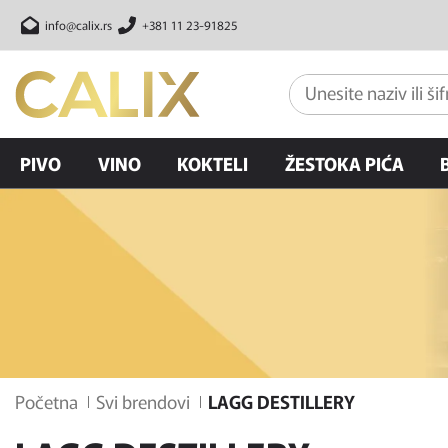
info@calix.rs
+381 11 23-91825
PIVO
VINO
KOKTELI
ŽESTOKA PIĆA
Početna
Svi brendovi
LAGG DESTILLERY