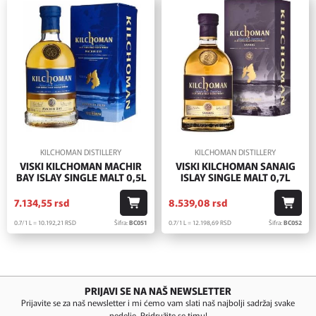
KILCHOMAN DISTILLERY
KILCHOMAN DISTILLERY
VISKI KILCHOMAN MACHIR
VISKI KILCHOMAN SANAIG
BAY ISLAY SINGLE MALT 0,5L
ISLAY SINGLE MALT 0,7L
7.134,
55
rsd
8.539,
08
rsd
0.7/1 L = 10.192,
21
RSD
Šifra:
BC051
0.7/1 L = 12.198,
69
RSD
Šifra:
BC052
PRIJAVI SE NA NAŠ NEWSLETTER
Prijavite se za naš newsletter i mi ćemo vam slati naš najbolji sadržaj svake
nedelje. Pridružite se timu!