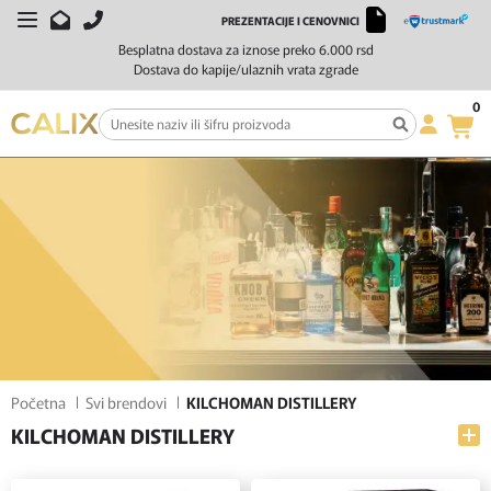
PREZENTACIJE I CENOVNICI
FILTERI
SORTIRAJ
Besplatna dostava za iznose preko 6.000 rsd
Dostava do kapije/ulaznih vrata zgrade
0
Početna
Svi brendovi
KILCHOMAN DISTILLERY
KILCHOMAN DISTILLERY