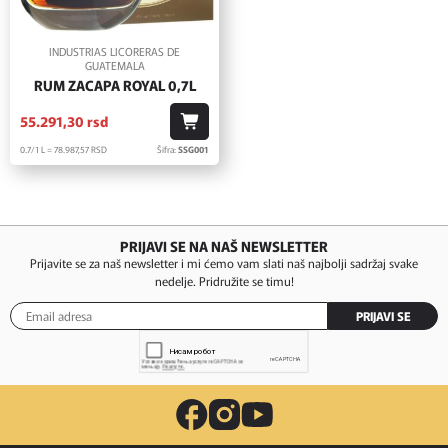
INDUSTRIAS LICORERAS DE
GUATEMALA
RUM ZACAPA ROYAL 0,7L
55.291,
30
rsd
0.7/1 L = 78.987,
57
RSD
Šifra:
SSG001
PRIJAVI SE NA NAŠ NEWSLETTER
Prijavite se za naš newsletter i mi ćemo vam slati naš najbolji sadržaj svake
nedelje. Pridružite se timu!
PRIJAVI SE