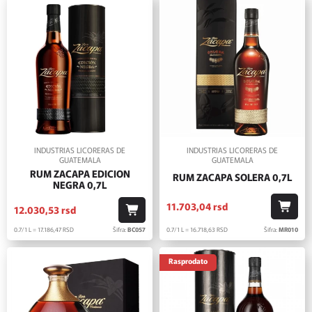
INDUSTRIAS LICORERAS DE
INDUSTRIAS LICORERAS DE
GUATEMALA
GUATEMALA
RUM ZACAPA EDICION
RUM ZACAPA SOLERA 0,7L
NEGRA 0,7L
11.703,
04
rsd
12.030,
53
rsd
0.7/1 L = 16.718,
63
RSD
Šifra:
MR010
0.7/1 L = 17.186,
47
RSD
Šifra:
BC057
Rasprodato