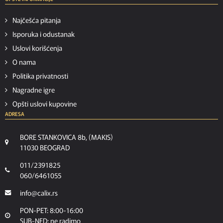
Najčešća pitanja
Isporuka i odustanak
Uslovi korišćenja
O nama
Politika privatnosti
Nagradne igre
Opšti uslovi kupovine
ADRESA
BORE STANKOVICA 8b, (MAKIS)
11030 BEOGRAD
011/2391825
060/6461055
info@calix.rs
PON-PET: 8:00-16:00
SUB-NED: ne radimo