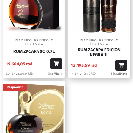
INDUSTRIAS LICORERAS DE
INDUSTRIAS LICORERAS DE
GUATEMALA
GUATEMALA
RUM ZACAPA EDICION
RUM ZACAPA XO 0,7L
NEGRA 1L
19.604,
09
rsd
12.495,
59
rsd
0.7/1 L = 28.005,
84
RSD
Šifra:
MR011
1/1 L = 12.495,
59
RSD
Šifra:
ANK143
Rasprodato