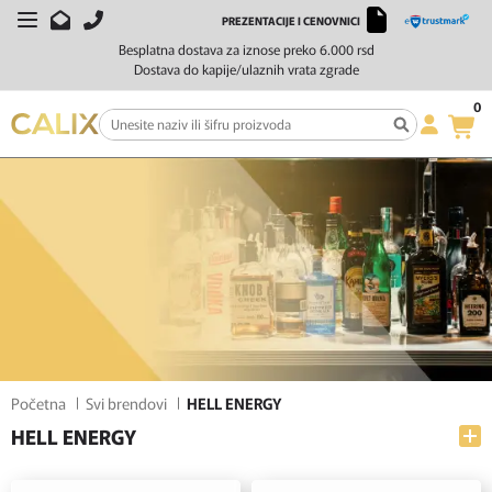
PREZENTACIJE I CENOVNICI
FILTERI
SORTIRAJ
Besplatna dostava za iznose preko 6.000 rsd
Dostava do kapije/ulaznih vrata zgrade
0
Početna
Svi brendovi
HELL ENERGY
HELL ENERGY