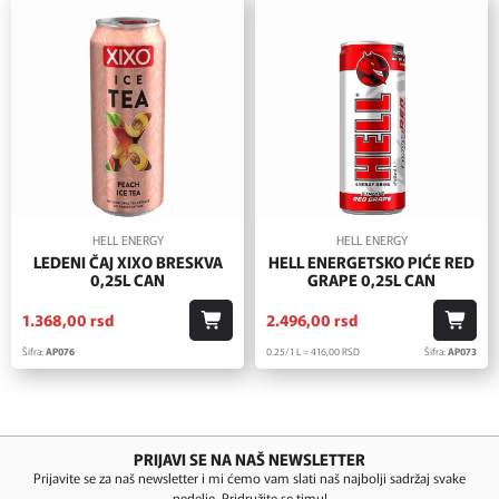
HELL ENERGY
HELL ENERGY
LEDENI ČAJ XIXO BRESKVA
HELL ENERGETSKO PIĆE RED
0,25L CAN
GRAPE 0,25L CAN
1.368,
00
rsd
2.496,
00
rsd
Šifra:
AP076
0.25/1 L = 416,
00
RSD
Šifra:
AP073
PRIJAVI SE NA NAŠ NEWSLETTER
Prijavite se za naš newsletter i mi ćemo vam slati naš najbolji sadržaj svake
nedelje. Pridružite se timu!