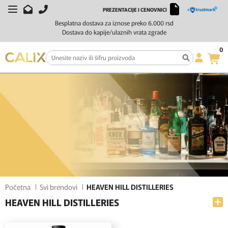
PREZENTACIJE I CENOVNICI
FILTERI
SORTIRAJ
Besplatna dostava za iznose preko 6.000 rsd
Dostava do kapije/ulaznih vrata zgrade
0
Početna
Svi brendovi
HEAVEN HILL DISTILLERIES
HEAVEN HILL DISTILLERIES