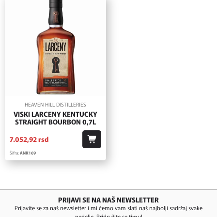
HEAVEN HILL DISTILLERIES
VISKI LARCENY KENTUCKY
STRAIGHT BOURBON 0,7L
7.052,
92
rsd
Šifra:
ANK169
PRIJAVI SE NA NAŠ NEWSLETTER
Prijavite se za naš newsletter i mi ćemo vam slati naš najbolji sadržaj svake
nedelje. Pridružite se timu!