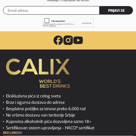
PRIJAVI SE
Ekskluzivna pića iz celog sveta
Brza i sigurna dostava do adrese
Besplatne pošiljke za iznose preko 6.000 rsd
Ne vršimo dostavu van teritorije Srbije
Kupovina alkoholnih pića dozvoljena samo 18+
Sertifikovan sistem upravljanja -
HACCP sertifikat
BRZI LINKOVI