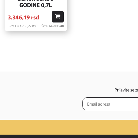
GODINE 0,7L
3.346,
19
rsd
0.7/1 L = 4.780,
27
RSD
Šifra:
GL-0BF-40
Prijavite se 