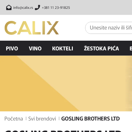
info@calix.rs
+381 11 23-91825
PIVO
VINO
KOKTELI
ŽESTOKA PIĆA
Početna
Svi brendovi
GOSLING BROTHERS LTD