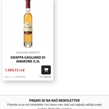
GAGLIANO MARCATI
GRAPPA GAGLIANO DI
AMARONE 0,5L
1.589,
72
rsd
0.5/1 L = 3.179,
44
RSD
Šifra:
BC116
PRIJAVI SE NA NAŠ NEWSLETTER
Prijavite se za naš newsletter i mi ćemo vam slati naš najbolji sadržaj svake
nedelje. Pridružite se timu!