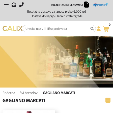
PREZENTACIJE I CENOVNICI
FILTERI
SORTIRAJ
Besplatna dostava za iznose preko 6.000 rsd
Dostava do kapije/ulaznih vrata zgrade
0
Početna
Svi brendovi
GAGLIANO MARCATI
GAGLIANO MARCATI