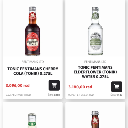
FENTIMANS LTD
FENTIMANS LTD
TONIC FENTIMANS
TONIC FENTIMANS CHERRY
ELDERFLOWER (TONIK)
COLA (TONIK) 0.275L
WATER 0.275L
3.096,
00
rsd
3.180,
00
rsd
0.275/1 L = 938,
18
RSD
Šifra:
9218
0.275/1 L = 963,
64
RSD
Šifra:
9149