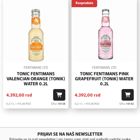
Rasprodato
FENTIMANS LTD
FENTIMANS LTD
TONIC FENTIMANS
TONIC FENTIMANS PINK
VALENCIAN ORANGE (TONIK)
GRAPEFRUIT (TONIK) WATER
WATER 0.2L
0.2L
4.392,
00
rsd
4.392,
00
rsd
0.2/1 L = 915,
00
RSD
Šifra:
10138
0.2/1 L = 915,
00
RSD
Šifra:
10142
PRIJAVI SE NA NAŠ NEWSLETTER
Prijavite se za naš newsletter i mi ćemo vam slati naš najbolji sadržaj svake