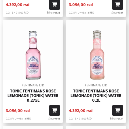
4.392,
00
rsd
3.096,
00
rsd
0.2/1 L = 915,
00
RSD
Šifra:
10135
0.275/1 L = 938,
18
RSD
Šifra:
9787
FENTIMANS LTD
FENTIMANS LTD
TONIC FENTIMANS ROSE
TONIC FENTIMANS ROSE
LEMONADE (TONIK) WATER
LEMONADE (TONIK) WATER
0.275L
0.2L
3.096,
00
rsd
4.392,
00
rsd
0.275/1 L = 938,
18
RSD
Šifra:
9148
0.2/1 L = 915,
00
RSD
Šifra:
10134