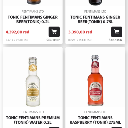
FENTIMANS LTD
FENTIMANS LTD
TONIC FENTIMANS GINGER
TONIC FENTIMANS GINGER
BEER(TONIK) 0.2L
BEER(TONIK) 0.75L
4.392,
00
rsd
3.390,
00
rsd
0.2/1 L = 915,
00
RSD
Šifra:
10137
0.75/1 l = 753,
33
RSD
Šifra:
10532
FENTIMANS LTD
FENTIMANS LTD
TONIC FENTIMANS PREMIUM
TONIC FENTIMANS
(TONIK) WATER 0.2L
RASPBERRY (TONIK) 275ML