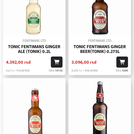
FENTIMANS LTD
FENTIMANS LTD
TONIC FENTIMANS GINGER
TONIC FENTIMANS GINGER
ALE (TONIK) 0.2L
BEER(TONIK) 0.275L
4.392,
00
rsd
3.096,
00
rsd
0.2/1 L = 915,
00
RSD
Šifra:
10136
0.275/1 L = 938,
18
RSD
Šifra:
9289