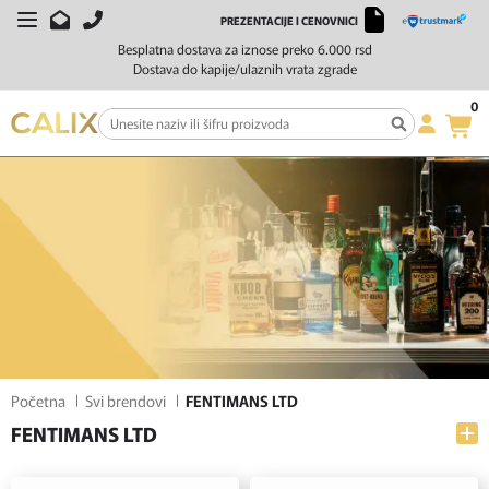
PREZENTACIJE I CENOVNICI
FILTERI
SORTIRAJ
Besplatna dostava za iznose preko 6.000 rsd
Dostava do kapije/ulaznih vrata zgrade
0
Početna
Svi brendovi
FENTIMANS LTD
FENTIMANS LTD