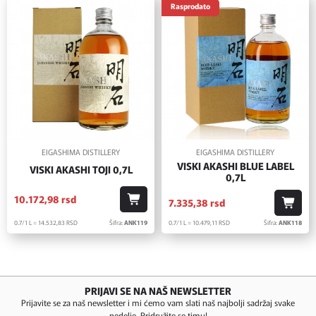
Rasprodato
EIGASHIMA DISTILLERY
EIGASHIMA DISTILLERY
VISKI AKASHI BLUE LABEL
VISKI AKASHI TOJI 0,7L
0,7L
10.172,
98
rsd
7.335,
38
rsd
0.7/1 L = 14.532,
83
RSD
Šifra:
ANK119
0.7/1 L = 10.479,
11
RSD
Šifra:
ANK118
PRIJAVI SE NA NAŠ NEWSLETTER
Prijavite se za naš newsletter i mi ćemo vam slati naš najbolji sadržaj svake
nedelje. Pridružite se timu!