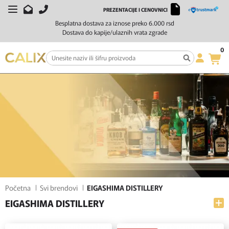
PREZENTACIJE I CENOVNICI
FILTERI
SORTIRAJ
Besplatna dostava za iznose preko 6.000 rsd
Dostava do kapije/ulaznih vrata zgrade
0
Početna
Svi brendovi
EIGASHIMA DISTILLERY
EIGASHIMA DISTILLERY