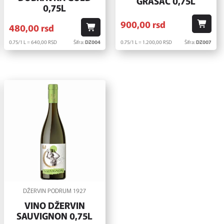
GRAŠAC 0,75L
0,75L
900,
00
rsd
480,
00
rsd
0.75/1 L = 640,
00
RSD
Šifra:
DZ004
0.75/1 L = 1.200,
00
RSD
Šifra:
DZ007
DŽERVIN PODRUM 1927
VINO DŽERVIN
SAUVIGNON 0,75L