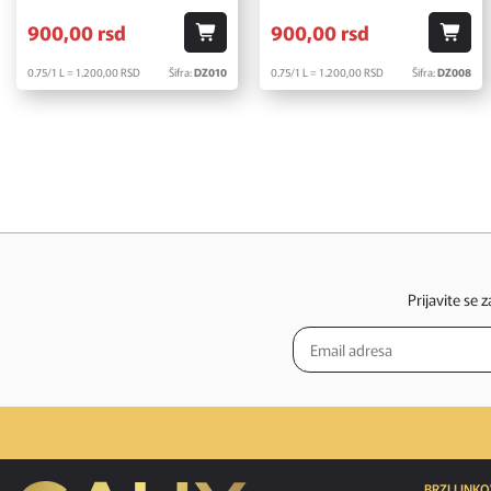
900,
00
rsd
900,
00
rsd
0.75/1 L = 1.200,
00
RSD
Šifra:
DZ010
0.75/1 L = 1.200,
00
RSD
Šifra:
DZ008
Prijavite se 
BRZI LINKO