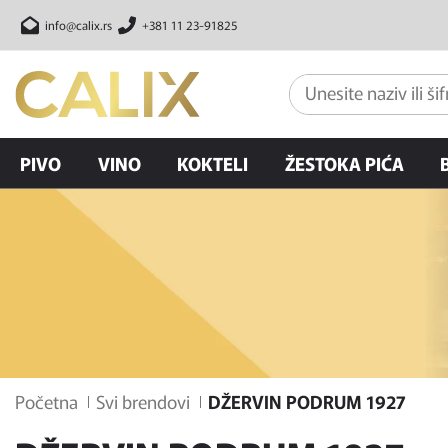
info@calix.rs
+381 11 23-91825
PIVO
VINO
KOKTELI
ŽESTOKA PIĆA
Početna
Svi brendovi
DŽERVIN PODRUM 1927