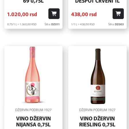
69 0,75L
DESPOT CRVENI 1L
1.020,
00
rsd
438,
00
rsd
0.75/1 L = 1.360,
00
RSD
Šifra:
DZ011
1/1 L = 438,
00
RSD
Šifra:
DZ003
DŽERVIN PODRUM 1927
DŽERVIN PODRUM 1927
VINO DŽERVIN
VINO DŽERVIN
NIJANSA 0,75L
RIESLING 0,75L