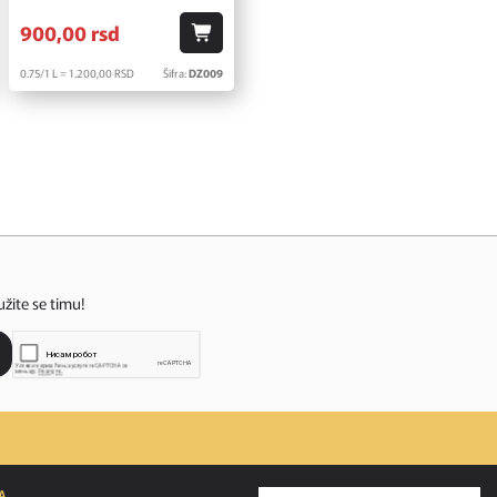
900,
00
rsd
0.75/1 L = 1.200,
00
RSD
Šifra:
DZ009
užite se timu!
A