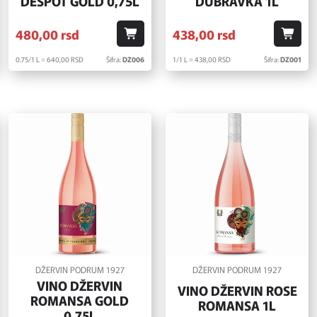
DESPOT GOLD 0,75L
DUBRAVKA 1L
480,
00
rsd
438,
00
rsd
0.75/1 L = 640,
00
RSD
Šifra:
DZ006
1/1 L = 438,
00
RSD
Šifra:
DZ001
DŽERVIN PODRUM 1927
DŽERVIN PODRUM 1927
VINO DŽERVIN
VINO DŽERVIN ROSE
ROMANSA GOLD
ROMANSA 1L
0,75L