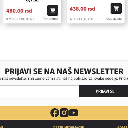
438,
00
rsd
480,
00
rsd
0.75/1 L = 640,
00
RSD
Šifra:
DZ005
1/1 L = 438,
00
RSD
Šifra:
DZ002
PRIJAVI SE NA NAŠ NEWSLETTER
za naš newsletter i mi ćemo vam slati naš najbolji sadržaj svake nedelje. Pridr
PRIJAVI SE
VI
OPŠTE INFORMACIJE
ADRES