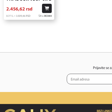
2.456,
62
rsd
0.7/1 L = 3.509,
46
RSD
Šifra:
BC084
Prijavite se 
BRZI LINKO