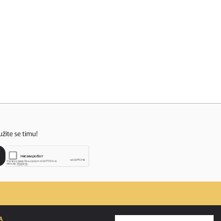
užite se timu!
A