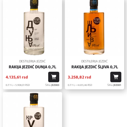
DESTILERIJA JEZDIĆ
DESTILERIJA JEZDIĆ
RAKIJA JEZDIĆ DUNJA 0,7L
RAKIJA JEZDIĆ ŠLJIVA 0,7L
4.135,
61
rsd
3.258,
82
rsd
0.7/1 L = 5.908,
01
RSD
Šifra:
JEZ003
0.7/1 L = 4.655,
46
RSD
Šifra:
JEZ001