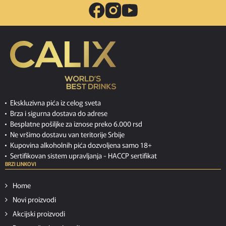
Ekskluzivna pića iz celog sveta
Brza i sigurna dostava do adrese
Besplatne pošiljke za iznose preko 6.000 rsd
Ne vršimo dostavu van teritorije Srbije
Kupovina alkoholnih pića dozvoljena samo 18+
Sertifikovan sistem upravljanja -
HACCP sertifikat
BRZI LINKOVI
Home
Novi proizvodi
Akcijski proizvodi