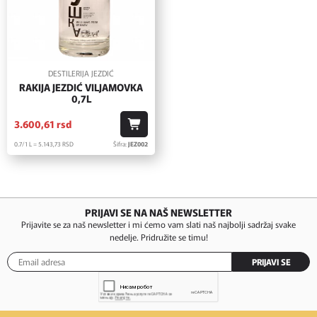
DESTILERIJA JEZDIĆ
RAKIJA JEZDIĆ VILJAMOVKA
0,7L
3.600,
61
rsd
0.7/1 L = 5.143,
73
RSD
Šifra:
JEZ002
PRIJAVI SE NA NAŠ NEWSLETTER
Prijavite se za naš newsletter i mi ćemo vam slati naš najbolji sadržaj svake
nedelje. Pridružite se timu!
PRIJAVI SE