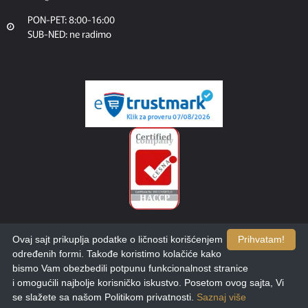
PON-PET: 8:00-16:00
SUB-NED: ne radimo
Ovaj sajt prikuplja podatke o ličnosti korišćenjem
Prihvatam!
određenih formi. Takođe koristimo kolačiće kako
bismo Vam obezbedili potpunu funkcionalnost stranice
i omogućili najbolje korisničko iskustvo. Posetom ovog sajta, Vi
Filteri
Sortiraj
se slažete sa našom Politikom privatnosti.
Saznaj više
Copyright © 2025. Calix. Dizajn i razvoj:
etikDigital.