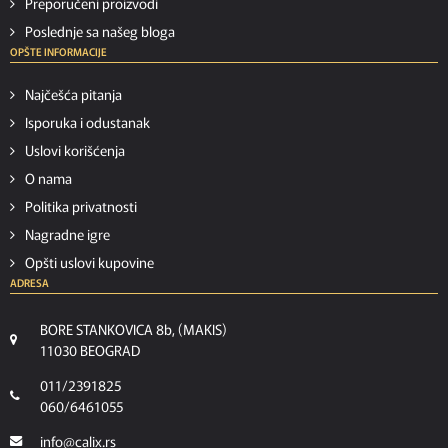
Preporučeni proizvodi
Poslednje sa našeg bloga
OPŠTE INFORMACIJE
Najčešća pitanja
Isporuka i odustanak
Uslovi korišćenja
O nama
Politika privatnosti
Nagradne igre
Opšti uslovi kupovine
ADRESA
BORE STANKOVICA 8b, (MAKIS)
11030 BEOGRAD
011/2391825
060/6461055
info@calix.rs