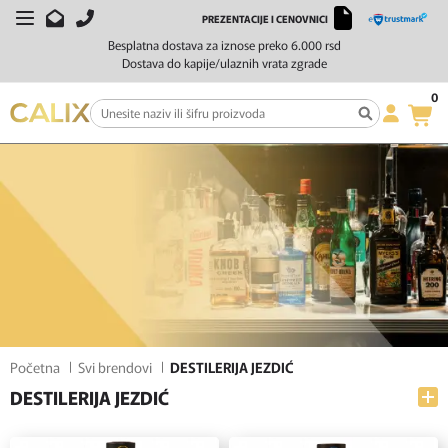
PREZENTACIJE I CENOVNICI
FILTERI
SORTIRAJ
Besplatna dostava za iznose preko 6.000 rsd
Dostava do kapije/ulaznih vrata zgrade
0
Početna
Svi brendovi
DESTILERIJA JEZDIĆ
DESTILERIJA JEZDIĆ