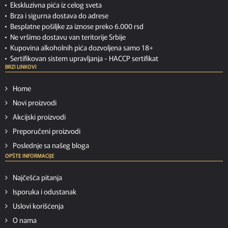
Ekskluzivna pića iz celog sveta
Brza i sigurna dostava do adrese
Besplatne pošiljke za iznose preko 6.000 rsd
Ne vršimo dostavu van teritorije Srbije
Kupovina alkoholnih pića dozvoljena samo 18+
Sertifikovan sistem upravljanja -
HACCP sertifikat
BRZI LINKOVI
Home
Novi proizvodi
Akcijski proizvodi
Preporučeni proizvodi
Poslednje sa našeg bloga
OPŠTE INFORMACIJE
Najčešća pitanja
Isporuka i odustanak
Uslovi korišćenja
O nama