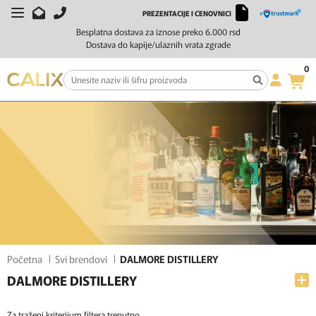
PREZENTACIJE I CENOVNICI
FILTERI
SORTIRAJ
Besplatna dostava za iznose preko 6.000 rsd
Dostava do kapije/ulaznih vrata zgrade
0
Početna
Svi brendovi
DALMORE DISTILLERY
DALMORE DISTILLERY
Za traženi kriterijum filtera trenutno