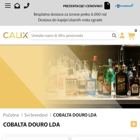
PREZENTACIJE I CENOVNICI
FILTERI
SORTIRAJ
Besplatna dostava za iznose preko 6.000 rsd
Dostava do kapije/ulaznih vrata zgrade
0
Početna
Svi brendovi
COBALTA DOURO LDA
COBALTA DOURO LDA