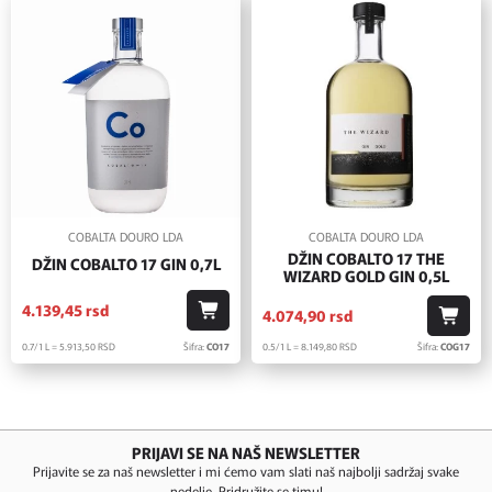
COBALTA DOURO LDA
COBALTA DOURO LDA
DŽIN COBALTO 17 THE
DŽIN COBALTO 17 GIN 0,7L
WIZARD GOLD GIN 0,5L
4.139,
45
rsd
4.074,
90
rsd
0.7/1 L = 5.913,
50
RSD
Šifra:
CO17
0.5/1 L = 8.149,
80
RSD
Šifra:
COG17
PRIJAVI SE NA NAŠ NEWSLETTER
Prijavite se za naš newsletter i mi ćemo vam slati naš najbolji sadržaj svake
nedelje. Pridružite se timu!