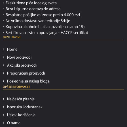
Ekskluzivna pića iz celog sveta
Brza i sigurna dostava do adrese
Besplatne pošiljke za iznose preko 6.000 rsd
Ne vršimo dostavu van teritorije Srbije
Kupovina alkoholnih pića dozvoljena samo 18+
Sertifikovan sistem upravljanja -
HACCP sertifikat
BRZI LINKOVI
Home
Novi proizvodi
Akcijski proizvodi
Preporučeni proizvodi
Poslednje sa našeg bloga
OPŠTE INFORMACIJE
Najčešća pitanja
Isporuka i odustanak
Uslovi korišćenja
O nama