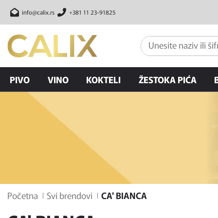
info@calix.rs
+381 11 23-91825
PIVO
VINO
KOKTELI
ŽESTOKA PIĆA
Početna
Svi brendovi
CA' BIANCA