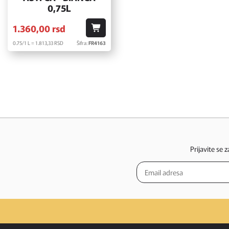
0,75L
1.360,
00
rsd
0.75/1 L = 1.813,
33
RSD
Šifra:
FR4163
Prijavite se 