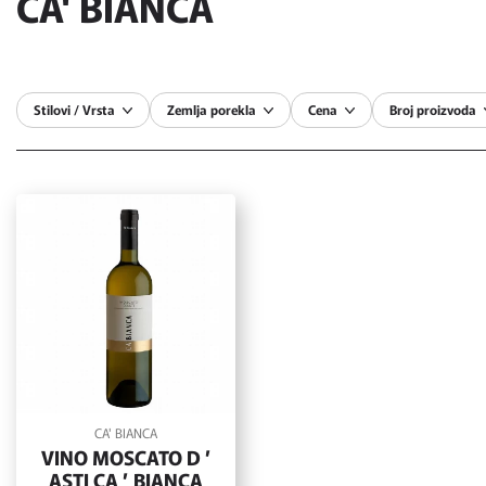
CA' BIANCA
Stilovi / Vrsta
Zemlja porekla
Cena
Broj proizvoda
CA' BIANCA
VINO MOSCATO D ’
ASTI CA ’ BIANCA