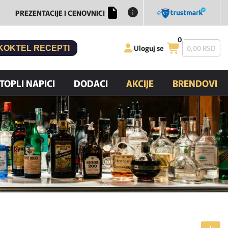
PREZENTACIJE I CENOVNICI
0
Uloguj se
0,
00
RSD
KOKTEL RECEPTI
TOPLI NAPICI
DODACI
AKCIJE
BRENDOVI