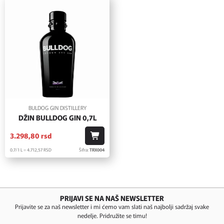
BULDOG GIN DISTILLERY
DŽIN BULLDOG GIN 0,7L
3.298,
80
rsd
0.7/1 L = 4.712,
57
RSD
Šifra:
TRX004
PRIJAVI SE NA NAŠ NEWSLETTER
Prijavite se za naš newsletter i mi ćemo vam slati naš najbolji sadržaj svake
nedelje. Pridružite se timu!