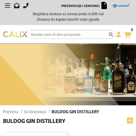
PREZENTACIJE I CENOVNICI
FILTERI
SORTIRAJ
Besplatna dostava za iznose preko 6.000 rsd
Dostava do kapije/ulaznih vrata zgrade
0
Početna
Svi brendovi
BULDOG GIN DISTILLERY
BULDOG GIN DISTILLERY