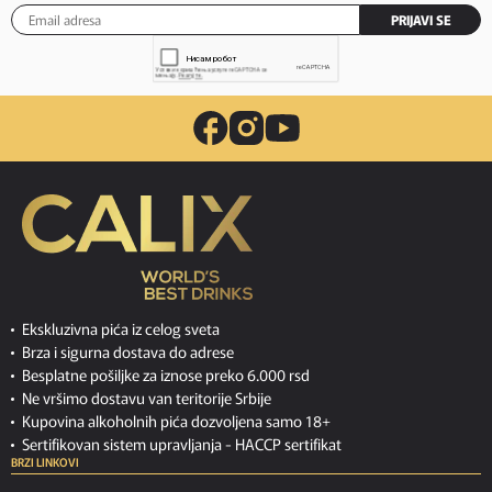
PRIJAVI SE
Ekskluzivna pića iz celog sveta
Brza i sigurna dostava do adrese
Besplatne pošiljke za iznose preko 6.000 rsd
Ne vršimo dostavu van teritorije Srbije
Kupovina alkoholnih pića dozvoljena samo 18+
Sertifikovan sistem upravljanja -
HACCP sertifikat
BRZI LINKOVI