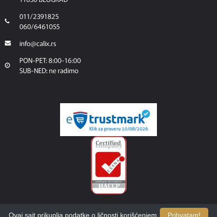
011/2391825
060/6461055
info@calix.rs
PON-PET: 8:00-16:00
SUB-NED: ne radimo
Ovaj sajt prikuplja podatke o ličnosti korišćenjem
Prihvatam!