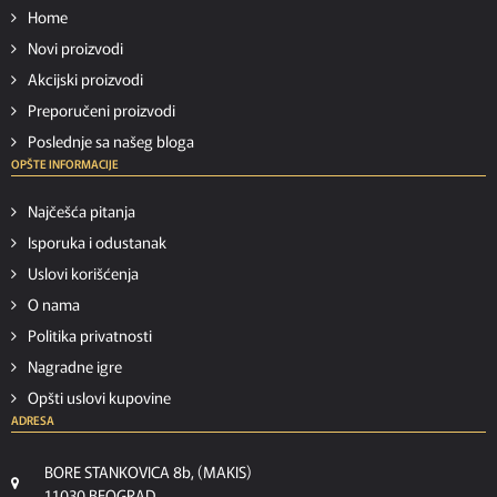
Home
Novi proizvodi
Akcijski proizvodi
Preporučeni proizvodi
Poslednje sa našeg bloga
OPŠTE INFORMACIJE
Najčešća pitanja
Isporuka i odustanak
Uslovi korišćenja
O nama
Politika privatnosti
Nagradne igre
Opšti uslovi kupovine
ADRESA
BORE STANKOVICA 8b, (MAKIS)
11030 BEOGRAD