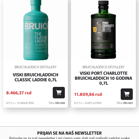
BRUICHLADDICH DISTILLERY
BRUICHLADDICH DISTILLERY
VISKI PORT CHARLOTTE
VISKI BRUICHLADDICH
BRUICHLADDICH 10 GODINA
CLASSIC LADDIE 0,7L
0,7L
8.466,
37
rsd
11.809,
86
rsd
0.7/1 L = 12.094,
81
RSD
Šifra:
HEL008
0.7/1 L = 16.871,
23
RSD
Šifra:
HEL003
PRIJAVI SE NA NAŠ NEWSLETTER
Prijavite se za naš newsletter i mi ćemo vam slati naš najbolji sadržaj svake