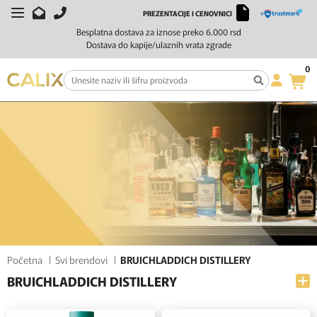
PREZENTACIJE I CENOVNICI
FILTERI
SORTIRAJ
Besplatna dostava za iznose preko 6.000 rsd
Dostava do kapije/ulaznih vrata zgrade
0
Početna
Svi brendovi
BRUICHLADDICH DISTILLERY
BRUICHLADDICH DISTILLERY