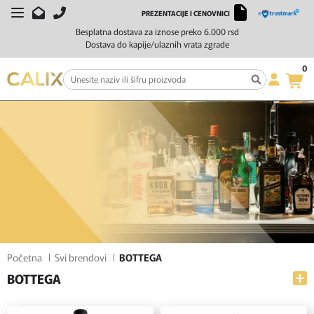
PREZENTACIJE I CENOVNICI
FILTERI
SORTIRAJ
Besplatna dostava za iznose preko 6.000 rsd
Dostava do kapije/ulaznih vrata zgrade
0
Početna
Svi brendovi
BOTTEGA
BOTTEGA