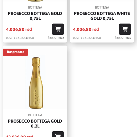
BOTTEGA
BOTTEGA
PROSECCO BOTTEGA GOLD
PROSECCO BOTTEGA WHITE
0,75L
GOLD 0,75L
4.006,
80
rsd
4.006,
80
rsd
0.75/1 L = 5.342,
40
RSD
Šifra:
GTR072
0.75/1 L = 5.342,
40
RSD
Šifra:
GTR075
Rasprodato
BOTTEGA
PROSECCO BOTTEGA GOLD
0,2L
12.936,
00
rsd