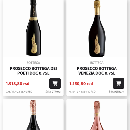
BOTTEGA
BOTTEGA
PROSECCO BOTTEGA DEI
PROSECCO BOTTEGA
POETI DOC 0,75L
VENEZIA DOC 0,75L
1.918,
80
rsd
1.150,
80
rsd
0.75/1 L = 2.558,
40
RSD
Šifra:
GTR073
0.75/1 L = 1.534,
40
RSD
Šifra:
GTR074