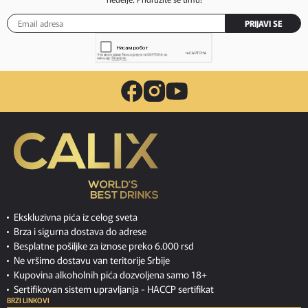
PRIJAVI SE
Ekskluzivna pića iz celog sveta
Brza i sigurna dostava do adrese
Besplatne pošiljke za iznose preko 6.000 rsd
Ne vršimo dostavu van teritorije Srbije
Kupovina alkoholnih pića dozvoljena samo 18+
Sertifikovan sistem upravljanja -
HACCP sertifikat
BRZI LINKOVI