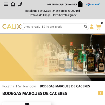
PREZENTACIJE I CENOVNICI
FILTERI
SORTIRAJ
Besplatna dostava za iznose preko 6.000 rsd
Dostava do kapije/ulaznih vrata zgrade
0
Početna
Svi brendovi
BODEGAS MARQUES DE CACERES
BODEGAS MARQUES DE CACERES