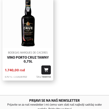
BODEGAS MARQUES DE CACERES
VINO PORTO CRUZ TAWNY
0,75L
1.740,
00
rsd
0.75/1 L = 2.320,
00
RSD
Šifra:
TM89704
PRIJAVI SE NA NAŠ NEWSLETTER
Prijavite se za naš newsletter i mi ćemo vam slati naš najbolji sadržaj svake
nedelje. Pridružite se timu!