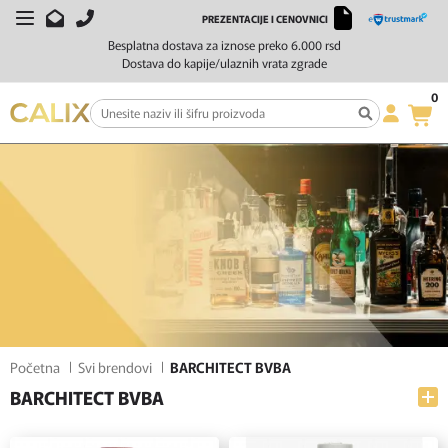
PREZENTACIJE I CENOVNICI
FILTERI
SORTIRAJ
Besplatna dostava za iznose preko 6.000 rsd
Dostava do kapije/ulaznih vrata zgrade
0
Početna
Svi brendovi
BARCHITECT BVBA
BARCHITECT BVBA