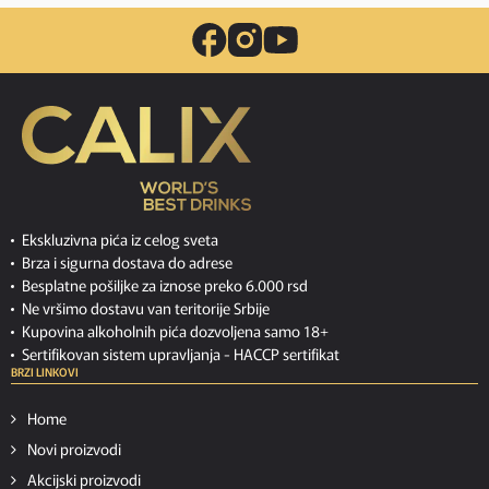
Ekskluzivna pića iz celog sveta
Brza i sigurna dostava do adrese
Besplatne pošiljke za iznose preko 6.000 rsd
Ne vršimo dostavu van teritorije Srbije
Kupovina alkoholnih pića dozvoljena samo 18+
Sertifikovan sistem upravljanja -
HACCP sertifikat
BRZI LINKOVI
Home
Novi proizvodi
Akcijski proizvodi