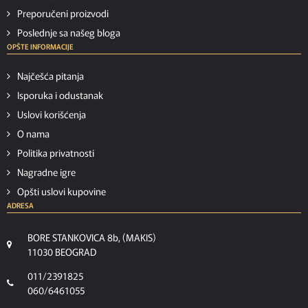
Preporučeni proizvodi
Poslednje sa našeg bloga
OPŠTE INFORMACIJE
Najčešća pitanja
Isporuka i odustanak
Uslovi korišćenja
O nama
Politika privatnosti
Nagradne igre
Opšti uslovi kupovine
ADRESA
BORE STANKOVICA 8b, (MAKIS)
11030 BEOGRAD
011/2391825
060/6461055