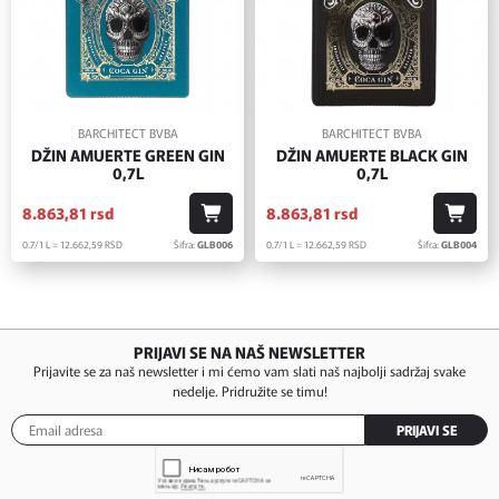
BARCHITECT BVBA
BARCHITECT BVBA
DŽIN AMUERTE GREEN GIN
DŽIN AMUERTE BLACK GIN
0,7L
0,7L
8.863,
81
rsd
8.863,
81
rsd
0.7/1 L = 12.662,
59
RSD
Šifra:
GLB006
0.7/1 L = 12.662,
59
RSD
Šifra:
GLB004
PRIJAVI SE NA NAŠ NEWSLETTER
Prijavite se za naš newsletter i mi ćemo vam slati naš najbolji sadržaj svake
nedelje. Pridružite se timu!
PRIJAVI SE