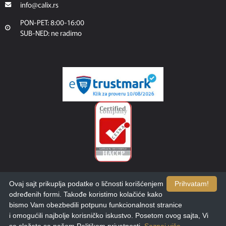
info@calix.rs
PON-PET: 8:00-16:00
SUB-NED: ne radimo
Ovaj sajt prikuplja podatke o ličnosti korišćenjem
Prihvatam!
određenih formi. Takođe koristimo kolačiće kako
bismo Vam obezbedili potpunu funkcionalnost stranice
i omogućili najbolje korisničko iskustvo. Posetom ovog sajta, Vi
Filteri
Sortiraj