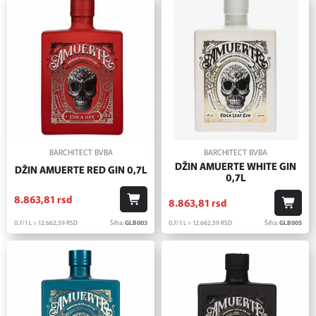
BARCHITECT BVBA
BARCHITECT BVBA
DŽIN AMUERTE WHITE GIN
DŽIN AMUERTE RED GIN 0,7L
0,7L
8.863,
81
rsd
8.863,
81
rsd
0.7/1 L = 12.662,
59
RSD
Šifra:
GLB003
0.7/1 L = 12.662,
59
RSD
Šifra:
GLB005