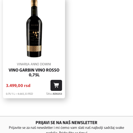
VINARIJA ANNO DOMINI
VINO GARBIN VINO ROSSO
0,75L
3.499,
00
rsd
0.75/1 L = 4.665,
33
RSD
Šifra:
AD0253
PRIJAVI SE NA NAŠ NEWSLETTER
Prijavite se za naš newsletter i mi ćemo vam slati naš najbolji sadržaj svake
nedelje. Pridružite se timu!