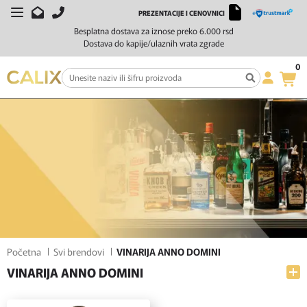
PREZENTACIJE I CENOVNICI
FILTERI
SORTIRAJ
Besplatna dostava za iznose preko 6.000 rsd
Dostava do kapije/ulaznih vrata zgrade
0
Početna
Svi brendovi
VINARIJA ANNO DOMINI
VINARIJA ANNO DOMINI