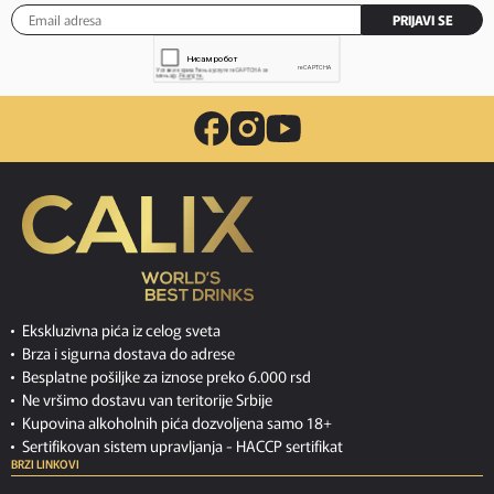
PRIJAVI SE
Ekskluzivna pića iz celog sveta
Brza i sigurna dostava do adrese
Besplatne pošiljke za iznose preko 6.000 rsd
Ne vršimo dostavu van teritorije Srbije
Kupovina alkoholnih pića dozvoljena samo 18+
Sertifikovan sistem upravljanja -
HACCP sertifikat
BRZI LINKOVI