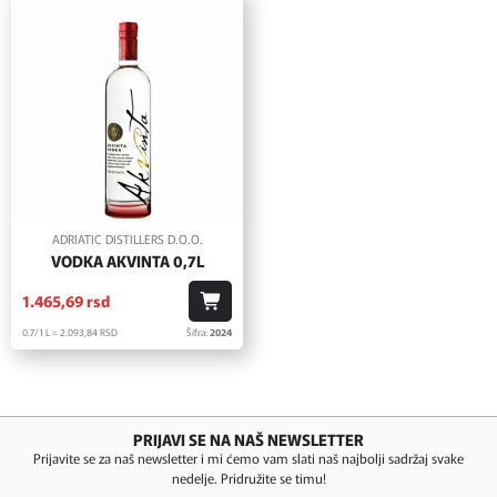
ADRIATIC DISTILLERS D.O.O.
VODKA AKVINTA 0,7L
1.465,
69
rsd
0.7/1 L = 2.093,
84
RSD
Šifra:
2024
PRIJAVI SE NA NAŠ NEWSLETTER
Prijavite se za naš newsletter i mi ćemo vam slati naš najbolji sadržaj svake
nedelje. Pridružite se timu!