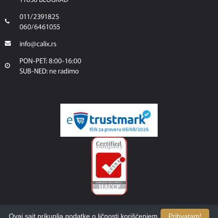
011/2391825
060/6461055
info@calix.rs
PON-PET: 8:00-16:00
SUB-NED: ne radimo
Ovaj sajt prikuplja podatke o ličnosti korišćenjem
Prihvatam!