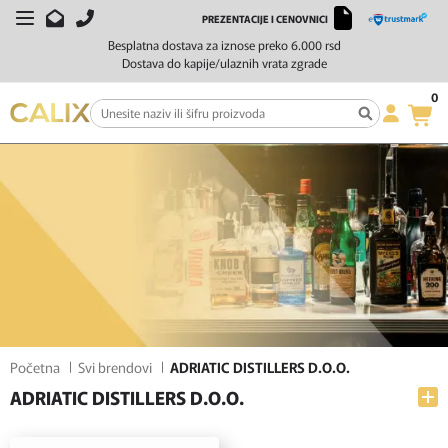
PREZENTACIJE I CENOVNICI
FILTERI
SORTIRAJ
Besplatna dostava za iznose preko 6.000 rsd
Dostava do kapije/ulaznih vrata zgrade
0
Početna
Svi brendovi
ADRIATIC DISTILLERS D.O.O.
ADRIATIC DISTILLERS D.O.O.